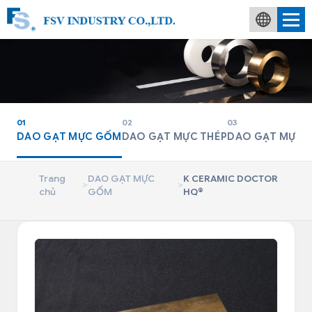
01
02
03
DAO GẠT MỰC GỐM
DAO GẠT MỰC THÉP
DAO GẠT MỰC 
Trang
DAO GẠT MỰC
K CERAMIC DOCTOR
>
>
chủ
GỐM
HQ®