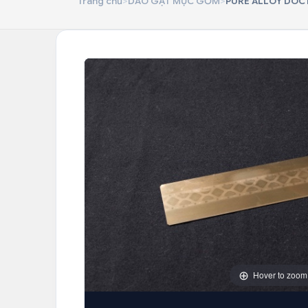
Trang chủ
>
DAO GẠT MỰC GỐM
>
PURE ALLOY DOC
Hover to zoom