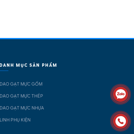
DANH MỤC SẢN PHẨM
DAO GẠT MỰC GỐM
DAO GẠT MỰC THÉP
DAO GẠT MỰC NHỰA
LINH PHỤ KIỆN