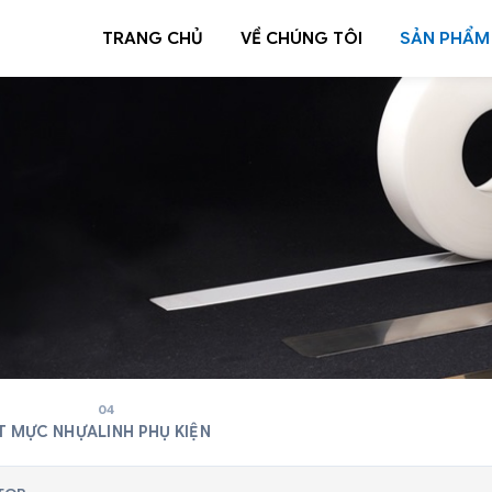
TRANG CHỦ
VỀ CHÚNG TÔI
SẢN PHẨM
04
T MỰC NHỰA
LINH PHỤ KIỆN