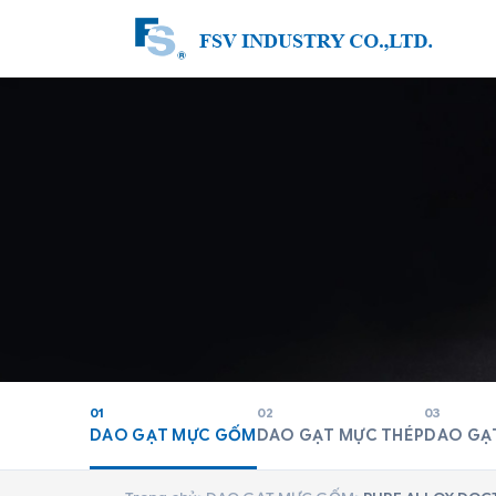
01
02
03
DAO GẠT MỰC GỐM
DAO GẠT MỰC THÉP
DAO GẠ