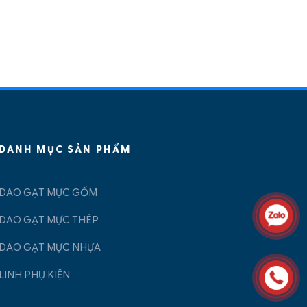
DANH MỤC SẢN PHẨM
DAO GẠT MỰC GỐM
DAO GẠT MỰC THÉP
DAO GẠT MỰC NHỰA
LINH PHỤ KIỆN