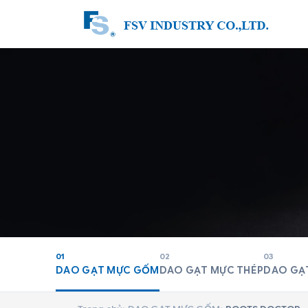
01
02
03
DAO GẠT MỰC GỐM
DAO GẠT MỰC THÉP
DAO GẠ