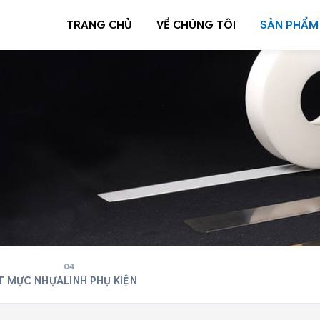
TRANG CHỦ
VỀ CHÚNG TÔI
SẢN PHẨM
04
T MỰC NHỰA
LINH PHỤ KIỆN