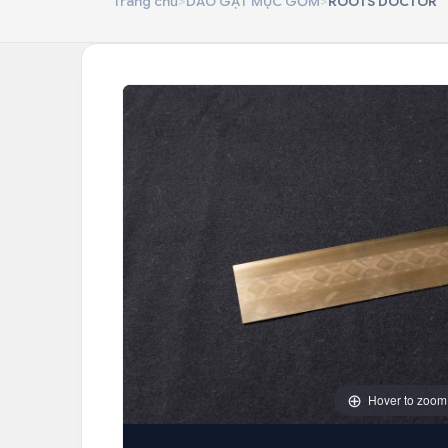
Trang chủ
>
DAO GẠT MỰC GỐM
>
ROOTS DOCTOR
Hover to zoom